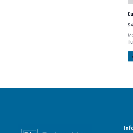
Cu
$
4
Mo
il
Inf