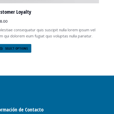
stomer Loyalty
8.00
lestiae consequatur quis suscipit nulla lorem ipsum vel
lum qui dolorem eum fugiat quo voluptas nulla pariatur.
SELECT OPTIONS
ormación de Contacto