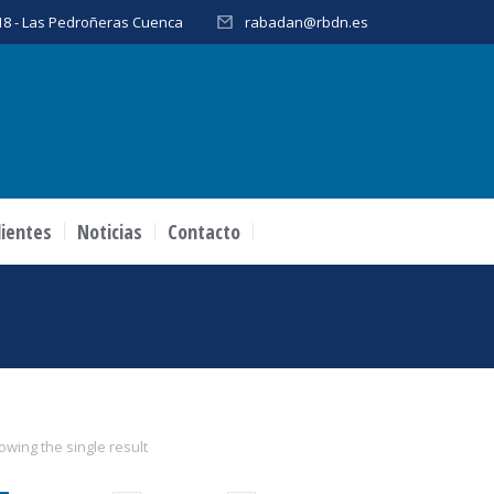
, 18 - Las Pedroñeras Cuenca
rabadan@rbdn.es
lientes
Noticias
Contacto
owing the single result