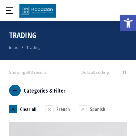
Abrir
TRADING
Estás aquí:
Inicio
Trading
Showing all 3 results
Categories & Filter
Clear all
French
Spanish