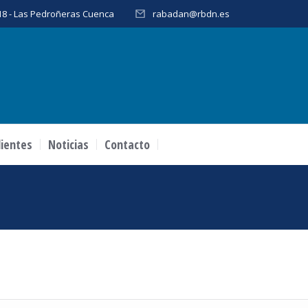
, 18 - Las Pedroñeras Cuenca
rabadan@rbdn.es
lientes
Noticias
Contacto